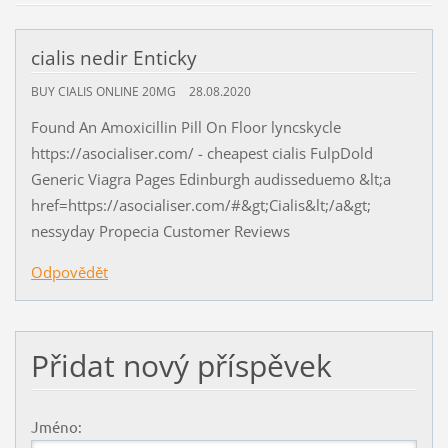
cialis nedir Enticky
BUY CIALIS ONLINE 20MG
28.08.2020
Found An Amoxicillin Pill On Floor lyncskycle
https://asocialiser.com/ - cheapest cialis FulpDold
Generic Viagra Pages Edinburgh audisseduemo &lt;a
href=https://asocialiser.com/#&gt;Cialis&lt;/a&gt;
nessyday Propecia Customer Reviews
Odpovědět
Přidat nový příspěvek
Jméno: