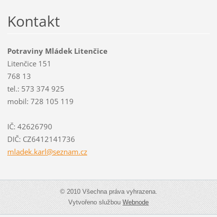
Kontakt
Potraviny Mládek Litenčice
Litenčice 151
768 13
tel.: 573 374 925
mobil: 728 105 119
IČ: 42626790
DIČ: CZ6412141736
mladek.k
arl@sezn
am.cz
© 2010 Všechna práva vyhrazena.
Vytvořeno službou
Webnode